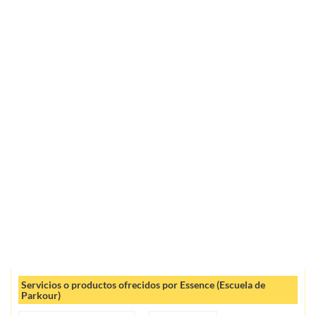
Servicios o productos ofrecidos por Essence (Escuela de
Parkour)