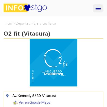
Inicio
>
Deportes
>
Ejercicio físico
O2 fit (Vitacura)
Vitacura
Av. Kennedy 6630
,
Ver en Google Maps