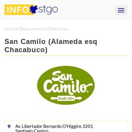
Inicio
>
Gastronomía
>
Cafeterías
San Camilo (Alameda esq
Chacabuco)
Av. Libertador Bernardo O'Higgins 3201
,
Santiago Centro