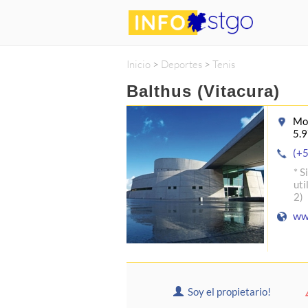
Inicio
>
Deportes
>
Tenis
Balthus (Vitacura)
Mon
5.
(+
* S
uti
2)
ww
Soy el propietario!