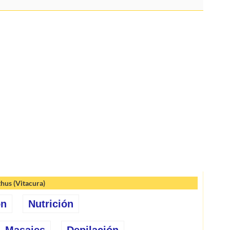
thus (Vitacura)
ón
Nutrición