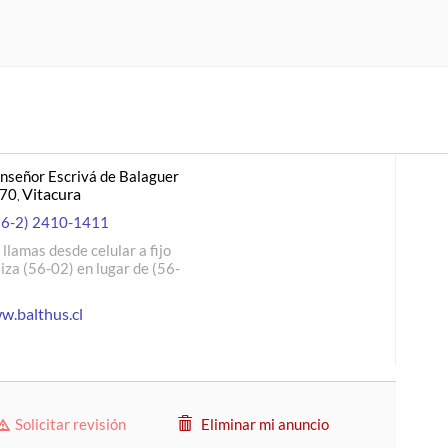
señor Escrivá de Balaguer
Vitacura
970
,
56-2) 2410-1411
i llamas desde celular a fijo
liza (56-02) en lugar de (56-
w.balthus.cl
Solicitar revisión
Eliminar mi anuncio