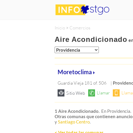
Inicio
>
Comercios
Aire Acondicionado
en
Moretoclima
Guardia Vieja 181 of. 506
|
Providenc
1 Aire Acondicionado.
En Providencia.
Otras comunas que contienen anuncio
y
Santiago Centro
.
< Ver todas las comunas
.