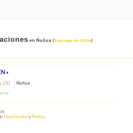
raciones
en Ñuñoa (
)
Santiago de Chile
EN
s 100
|
Ñuñoa
oa.
s:
Huechuraba
y
Ñuñoa
.