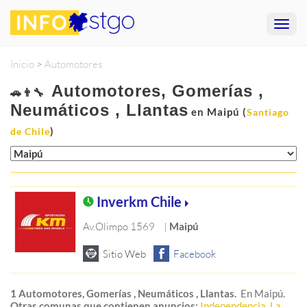
Inicio
>
Automotores
Automotores, Gomerías ,
🚗👨‍🔧
Neumáticos , Llantas
en Maipú (
Santiago
)
de Chile
Inverkm Chile
Av.Olimpo 1569
|
Maipú
1 Automotores, Gomerías , Neumáticos , Llantas.
En Maipú.
Otras comunas que contienen anuncios:
Independencia
,
La