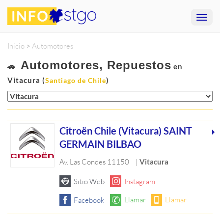
Inicio
>
Automotores
Automotores, Repuestos
🚗
en
Vitacura (
)
Santiago de Chile
Citroën Chile (Vitacura) SAINT
GERMAIN BILBAO
Av. Las Condes 11150
|
Vitacura