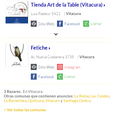
Tienda Art de la Table (Vitacura)
Luis Pasteur 5421
|
Vitacura
Fetiche
Av. Nueva Costanera 3735
|
Vitacura
3 Bazares.
En Vitacura.
Otras comunas que contienen anuncios:
La Reina
,
Las Condes
,
Lo Barnechea
,
Quilicura
,
Vitacura
y
Santiago Centro
.
< Ver todas las comunas
.