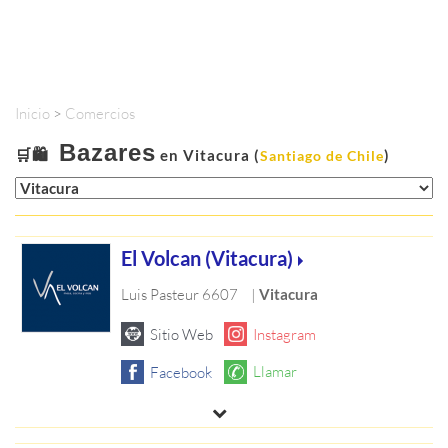
Inicio
>
Comercios
Bazares
🛒🛍️
en Vitacura (
)
Santiago de Chile
El Volcan (Vitacura)
Luis Pasteur 6607
|
Vitacura