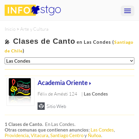
Inicio
>
Arte y Cultura
Clases de Canto
🎤
en Las Condes (
Santiago
)
de Chile
Academia Oriente
Félix de Amésti 124
|
Las Condes
1 Clases de Canto.
En Las Condes.
Otras comunas que contienen anuncios:
Las Condes
,
Providencia
,
Vitacura
,
Santiago Centro
y
Ñuñoa
.