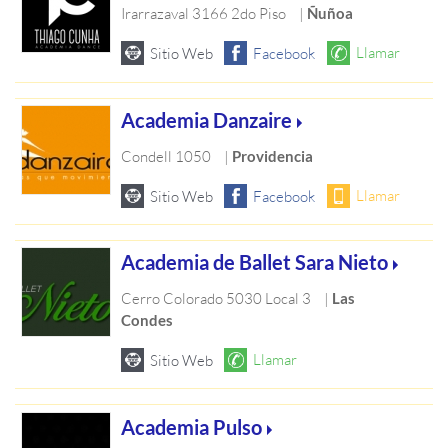
Irarrazaval 3166 2do Piso
|
Ñuñoa
Academia Danzaire
Condell 1050
|
Providencia
Academia de Ballet Sara Nieto
Cerro Colorado 5030 Local 3
|
Las
Condes
Academia Pulso