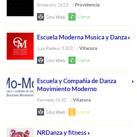
Andacollo 1623
|
Providencia
Escuela Moderna Musica y Danza
Luis Pasteur 5303
|
Vitacura
Escuela y Compañia de Danza
Movimiento Moderno
Kennedy 6630
|
Vitacura
NRDanza y fitness