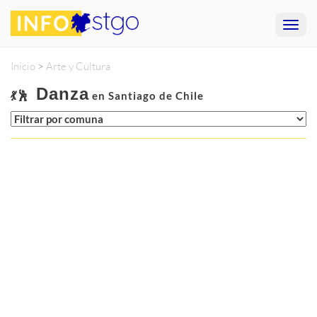
Inicio
>
Arte y Cultura
Danza
💃🕺
en Santiago de Chile