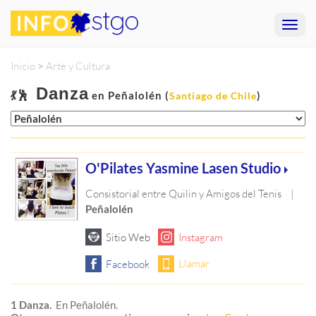
Inicio
>
Arte y Cultura
Danza
💃🕺
en Peñalolén (
)
Santiago de Chile
O'Pilates Yasmine Lasen Studio
Consistorial entre Quilin y Amigos del Tenis
|
Peñalolén
1 Danza.
En Peñalolén.