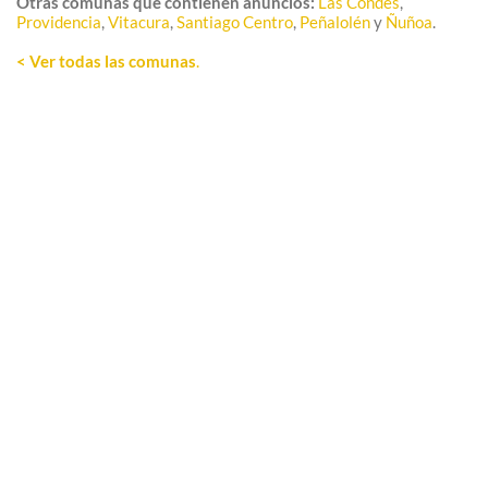
Otras comunas que contienen anuncios:
Las Condes
,
Providencia
,
Vitacura
,
Santiago Centro
,
Peñalolén
y
Ñuñoa
.
< Ver todas las comunas
.