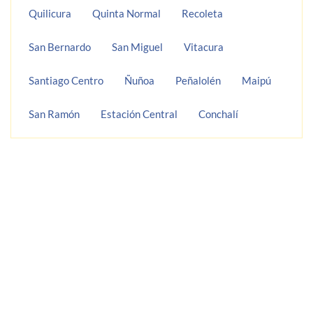
Quilicura
Quinta Normal
Recoleta
San Bernardo
San Miguel
Vitacura
Santiago Centro
Ñuñoa
Peñalolén
Maipú
San Ramón
Estación Central
Conchalí