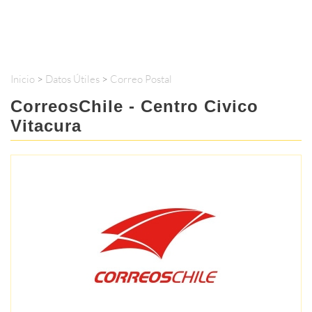
Inicio
>
Datos Útiles
>
Correo Postal
CorreosChile - Centro Civico
Vitacura