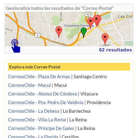
Geolocaliza todos los resultados de "Correo Postal"
62 resultados
Explora más Correo Postal
CorreosChile - Plaza De Armas
|
Santiago Centro
CorreosChile - Macul
|
Macul
CorreosChile - Alonso De Córdova
|
Vitacura
CorreosChile - Pza. Pedro De Valdivia
|
Providencia
CorreosChile - La Dehesa
|
Lo Barnechea
CorreosChile - Villa La Reina
|
La Reina
CorreosChile - Príncipe De Gales
|
La Reina
CorreosChile - La Florida
|
Cerrillos