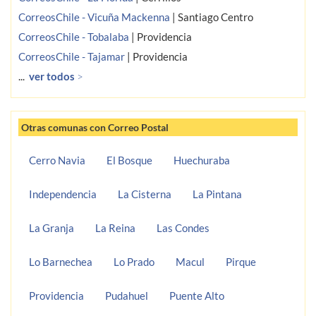
CorreosChile - Vicuña Mackenna
|
Santiago Centro
CorreosChile - Tobalaba
|
Providencia
CorreosChile - Tajamar
|
Providencia
...
ver todos
>
Otras comunas con Correo Postal
Cerro Navia
El Bosque
Huechuraba
Independencia
La Cisterna
La Pintana
La Granja
La Reina
Las Condes
Lo Barnechea
Lo Prado
Macul
Pirque
Providencia
Pudahuel
Puente Alto