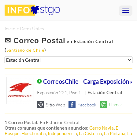
Inicio
>
Datos Útiles
✉ Correo Postal
en Estación Central
(
)
Santiago de Chile
CorreosChile - Carga Exposición
Exposición 221, Piso 1
|
Estación Central
1 Correo Postal.
En Estación Central.
Otras comunas que contienen anuncios:
Cerro Navia
,
El
Bosque
,
Huechuraba
,
Independencia
,
La Cisterna
,
La Pintana
,
La