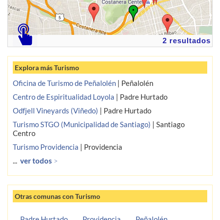
2 resultados
Explora más Turismo
Oficina de Turismo de Peñalolén
|
Peñalolén
Centro de Espiritualidad Loyola
|
Padre Hurtado
Odfjell Vineyards (Viñedo)
|
Padre Hurtado
Turismo STGO (Municipalidad de Santiago)
|
Santiago
Centro
Turismo Providencia
|
Providencia
...
ver todos
>
Otras comunas con Turismo
Padre Hurtado
Providencia
Peñalolén