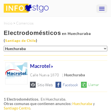
Inicio
>
Comercios
Electrodomésticos
en Huechuraba
(
)
Santiago de Chile
Macrotel
Calle Nueva 1870
|
Huechuraba
1 Electrodomésticos.
En Huechuraba.
Otras comunas que contienen anuncios:
Huechuraba
y
Santiago Centro
.