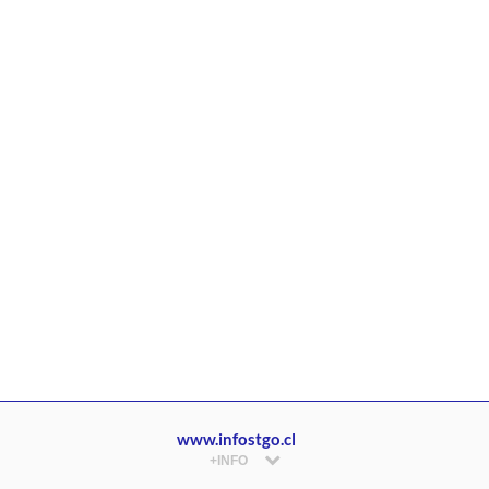
www.infostgo.cl
+INFO