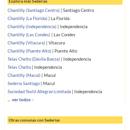
Explora más Sederías
Chantilly (Santiago Centro)
|
Santiago Centro
Chantilly (La Florida)
|
La Florida
Chantilly (Independencia)
|
Independencia
Chantilly (Las Condes)
|
Las Condes
Chantilly (Vitacura)
|
Vitacura
Chantilly (Puente Alto)
|
Puente Alto
Telas Cheito (Dávila Baeza)
|
Independencia
Telas Cheito
|
Independencia
Chantilly (Macul)
|
Macul
Sedería Santiago
|
Macul
Sociedad Textil Allegran Limitada
|
Independencia
...
ver todos
>
Otras comunas con Sederías