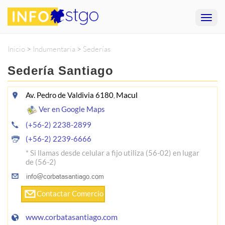
Inicio
>
Indumentaria
>
Sederías
Sedería Santiago
Macul
Av. Pedro de Valdivia 6180
,
Ver en Google Maps
(+56-2) 2238-2899
(+56-2) 2239-6666
* Si llamas desde celular a fijo utiliza (56-02) en lugar
de (56-2)
Contactar Comercio
www.corbatasantiago.com