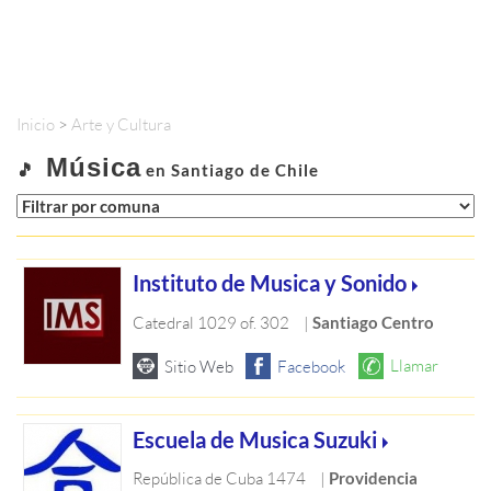
Inicio
>
Arte y Cultura
Música
🎵
en Santiago de Chile
Instituto de Musica y Sonido
Catedral 1029 of. 302
|
Santiago Centro
Escuela de Musica Suzuki
República de Cuba 1474
|
Providencia