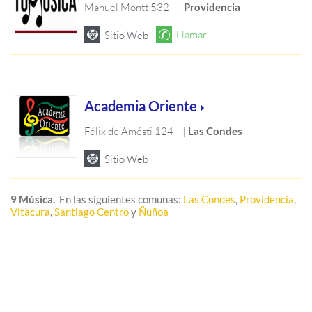
Manuel Montt 532
|
Providencia
Academia Oriente
Félix de Amésti 124
|
Las Condes
9 Música.
En las siguientes comunas:
Las Condes
,
Providencia
,
Vitacura
,
Santiago Centro
y
Ñuñoa