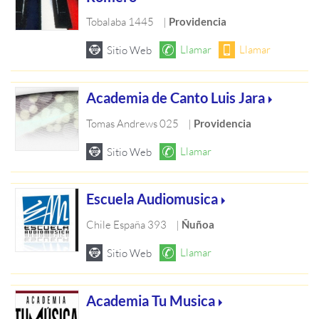
Tobalaba 1445
|
Providencia
Academia de Canto Luis Jara
Tomas Andrews 025
|
Providencia
Escuela Audiomusica
Chile España 393
|
Ñuñoa
Academia Tu Musica