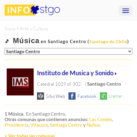
Inicio
>
Arte y Cultura
Música
🎵
en Santiago Centro (
)
Santiago de Chile
Instituto de Musica y Sonido
Catedral 1029 of. 302
|
Santiago Centro
1 Música.
En Santiago Centro.
Otras comunas que contienen anuncios:
Las Condes
,
Providencia
,
Vitacura
,
Santiago Centro
y
Ñuñoa
.
< Ver todas las comunas
.