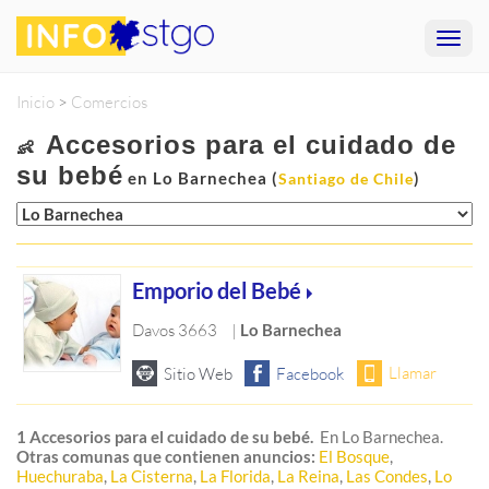
Inicio
>
Comercios
Accesorios para el cuidado de
👶
su bebé
en Lo Barnechea (
)
Santiago de Chile
Emporio del Bebé
Davos 3663
|
Lo Barnechea
1 Accesorios para el cuidado de su bebé.
En Lo Barnechea.
Otras comunas que contienen anuncios:
El Bosque
,
Huechuraba
,
La Cisterna
,
La Florida
,
La Reina
,
Las Condes
,
Lo