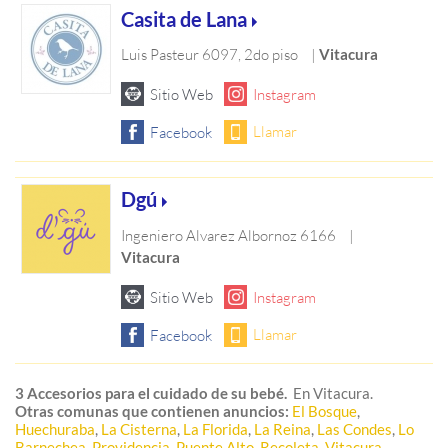
Casita de Lana
Luis Pasteur 6097, 2do piso
|
Vitacura
Dgú
Ingeniero Alvarez Albornoz 6166
|
Vitacura
3 Accesorios para el cuidado de su bebé.
En Vitacura.
Otras comunas que contienen anuncios:
El Bosque
,
Huechuraba
,
La Cisterna
,
La Florida
,
La Reina
,
Las Condes
,
Lo
Barnechea
,
Providencia
,
Puente Alto
,
Recoleta
,
Vitacura
,