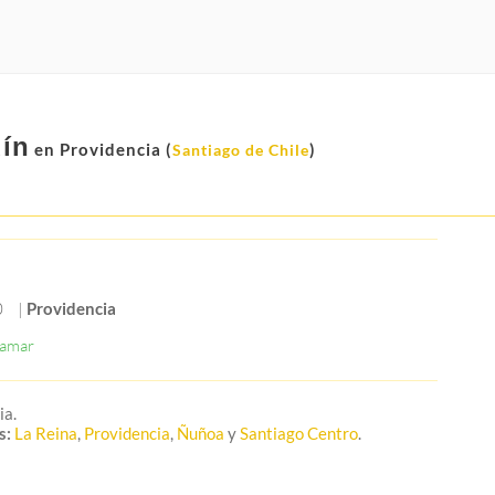
dín
en Providencia (
)
Santiago de Chile
0
|
Providencia
ia.
s:
La Reina
,
Providencia
,
Ñuñoa
y
Santiago Centro
.