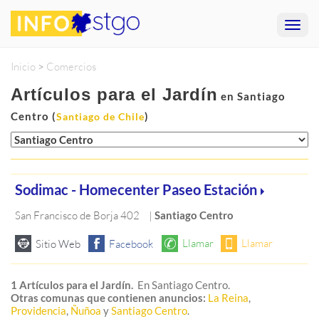
Inicio
>
Comercios
Artículos para el Jardín
en Santiago
Centro (
)
Santiago de Chile
Sodimac - Homecenter Paseo Estación
San Francisco de Borja 402
|
Santiago Centro
1 Artículos para el Jardín.
En Santiago Centro.
Otras comunas que contienen anuncios:
La Reina
,
Providencia
,
Ñuñoa
y
Santiago Centro
.