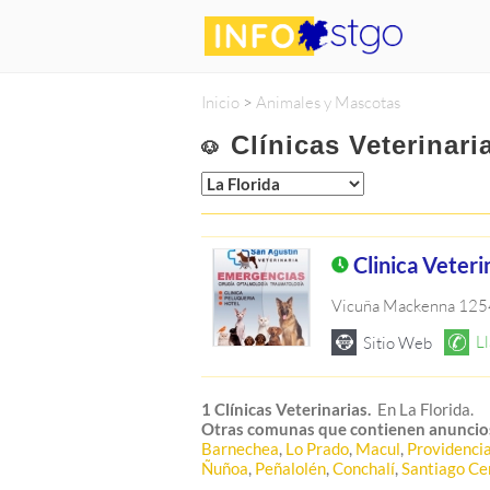
Inicio
>
Animales y Mascotas
Clínicas Veterinari
🐶
Clinica Veteri
Vicuña Mackenna 12
1 Clínicas Veterinarias.
En La Florida.
Otras comunas que contienen anuncio
Barnechea
,
Lo Prado
,
Macul
,
Providenci
Ñuñoa
,
Peñalolén
,
Conchalí
,
Santiago Ce