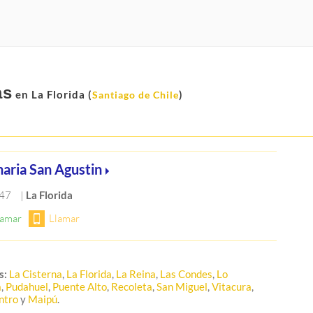
as
en La Florida (
)
Santiago de Chile
naria San Agustin
547
|
La Florida
s:
La Cisterna
,
La Florida
,
La Reina
,
Las Condes
,
Lo
a
,
Pudahuel
,
Puente Alto
,
Recoleta
,
San Miguel
,
Vitacura
,
ntro
y
Maipú
.