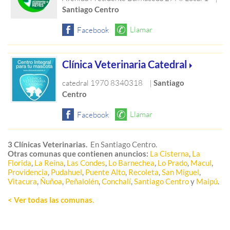
Santiago Centro
Clínica Veterinaria Catedral
catedral 1970 8340318
|
Santiago
Centro
3 Clínicas Veterinarias.
En Santiago Centro.
Otras comunas que contienen anuncios:
La Cisterna
,
La
Florida
,
La Reina
,
Las Condes
,
Lo Barnechea
,
Lo Prado
,
Macul
,
Providencia
,
Pudahuel
,
Puente Alto
,
Recoleta
,
San Miguel
,
Vitacura
,
Ñuñoa
,
Peñalolén
,
Conchalí
,
Santiago Centro
y
Maipú
.
< Ver todas las comunas
.