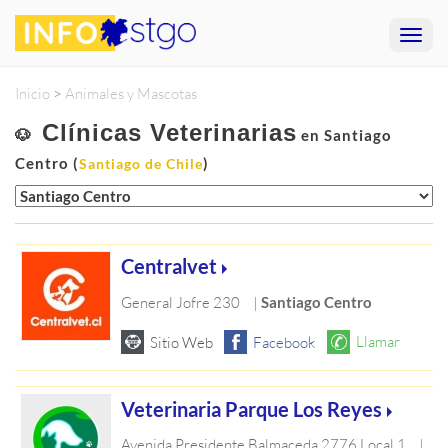
Inicio
>
Animales y Mascotas
Clínicas Veterinarias
🐶
en Santiago
Centro (
)
Santiago de Chile
Centralvet
General Jofre 230
|
Santiago Centro
Veterinaria Parque Los Reyes
Avenida Presidente Balmaceda 2776 Local 1
|