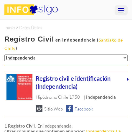
Inicio
>
Datos Útiles
Registro Civil
en Independencia (
Santiago de
)
Chile
Registro civil e identificación
(Independencia)
Hipódromo Chile 1750
|
Independencia
1 Registro Civil.
En Independencia.
Otras comunas que contienen anuncios:
Independencia
,
La