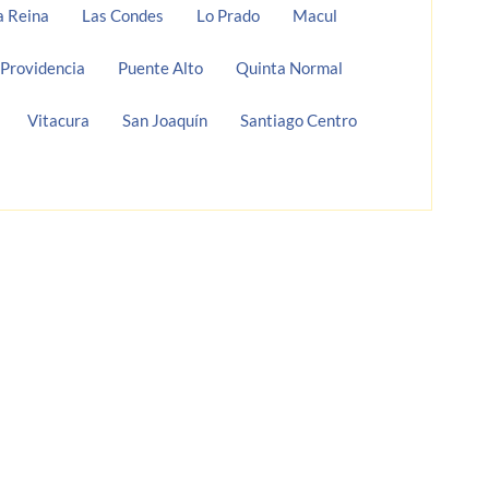
a Reina
Las Condes
Lo Prado
Macul
Providencia
Puente Alto
Quinta Normal
Vitacura
San Joaquín
Santiago Centro