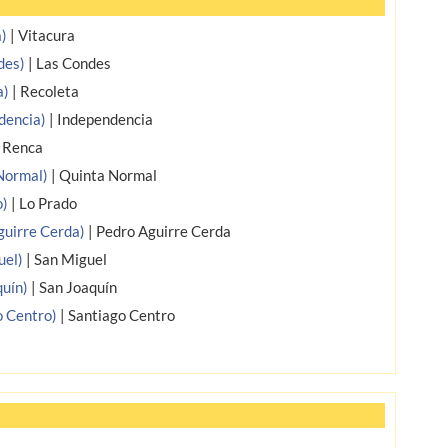
a)
|
Vitacura
des)
|
Las Condes
a)
|
Recoleta
ndencia)
|
Independencia
|
Renca
 Normal)
|
Quinta Normal
o)
|
Lo Prado
Aguirre Cerda)
|
Pedro Aguirre Cerda
uel)
|
San Miguel
quín)
|
San Joaquín
go Centro)
|
Santiago Centro