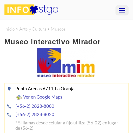
Inicio
>
Arte y Cultura
>
Museos
Museo Interactivo Mirador
La Granja
Punta Arenas 6711
,
Ver en Google Maps
(+56-2) 2828-8000
(+56-2) 2828-8020
* Si llamas desde celular a fijo utiliza (56-02) en lugar
de (56-2)