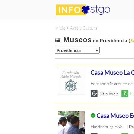
Inicio
>
Arte y Cultura
Museos
🖼️
en Providencia (
S
Casa Museo La 
Fernando Márquez de 
Casa Museo E
Hindenburg 683
|
Pr