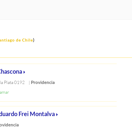
)
antiago de Chile
Chascona
la Plata 0192
|
Providencia
duardo Frei Montalva
ovidencia