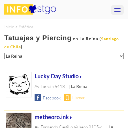
Inicio
>
Estética
Tatuajes y Piercing
en La Reina (
Santiago
)
de Chile
Lucky Day Studio
Av. Larraín 6413
|
La Reina
metheoro.ink
Av. Fernando Castillo Velasco 9105-d
|
La