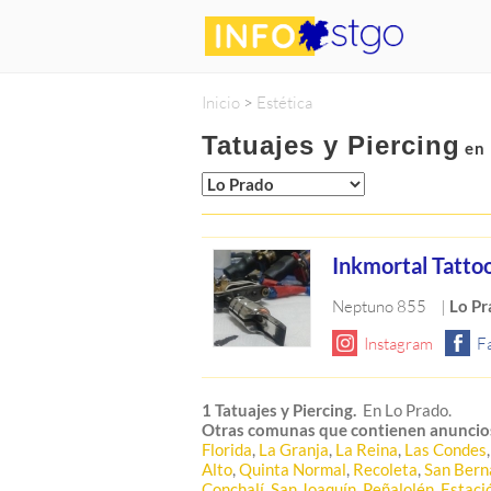
Inicio
>
Estética
Tatuajes y Piercing
en 
Inkmortal Tatto
Neptuno 855
|
Lo Pr
1 Tatuajes y Piercing.
En Lo Prado.
Otras comunas que contienen anuncio
Florida
,
La Granja
,
La Reina
,
Las Condes
Alto
,
Quinta Normal
,
Recoleta
,
San Bern
Conchalí
,
San Joaquín
,
Peñalolén
,
Estaci