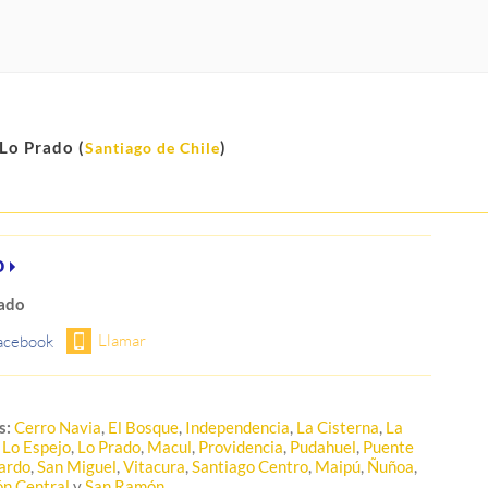
Lo Prado (
)
Santiago de Chile
o
ado
s:
Cerro Navia
,
El Bosque
,
Independencia
,
La Cisterna
,
La
,
Lo Espejo
,
Lo Prado
,
Macul
,
Providencia
,
Pudahuel
,
Puente
ardo
,
San Miguel
,
Vitacura
,
Santiago Centro
,
Maipú
,
Ñuñoa
,
ón Central
y
San Ramón
.