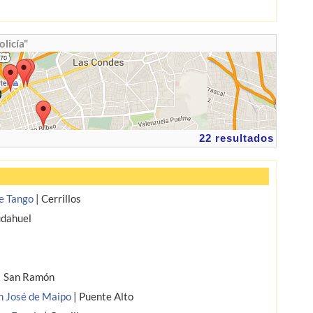
licía"
22 resultados
de Tango
|
Cerrillos
dahuel
|
San Ramón
an José de Maipo
|
Puente Alto