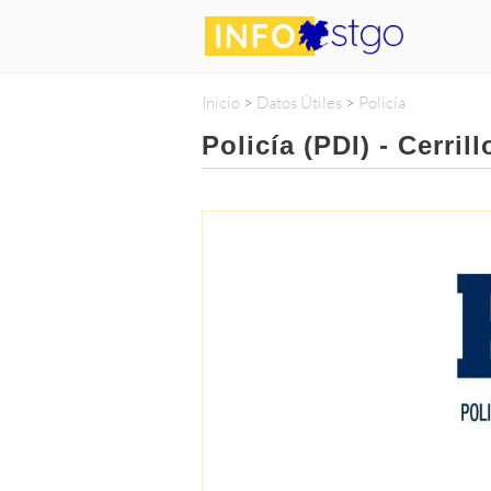
Inicio
>
Datos Útiles
>
Policía
Policía (PDI) - Cerril