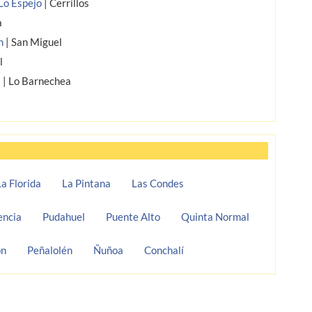
 Lo Espejo
|
Cerrillos
a
n
|
San Miguel
l
a
|
Lo Barnechea
La Florida
La Pintana
Las Condes
encia
Pudahuel
Puente Alto
Quinta Normal
ón
Peñalolén
Ñuñoa
Conchalí