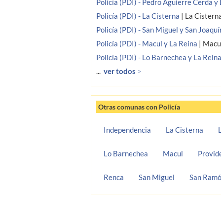
Policía (PDI) - Pedro Aguierre Cerda y
Policía (PDI) - La Cisterna
|
La Cistern
Policía (PDI) - San Miguel y San Joaquí
Policía (PDI) - Macul y La Reina
|
Macu
Policía (PDI) - Lo Barnechea y La Rein
...
ver todos
>
Otras comunas con Policía
Independencia
La Cisterna
Lo Barnechea
Macul
Provid
Renca
San Miguel
San Ram