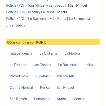
Policía (PDI) - San Miguel y San Joaquín
|
San Miguel
Policía (PDI) - Macul y La Reina
|
Macul
Policía (PDI) - Lo Barnechea y La Reina
|
Lo Barnechea
...
ver todos
>
Otras comunas con Policía
Independencia
La Cisterna
La Florida
La Pintana
Las Condes
Lo Barnechea
Macul
Providencia
Pudahuel
Puente Alto
Quinta Normal
Renca
San Miguel
San Ramón
Peñalolén
Ñuñoa
Conchalí