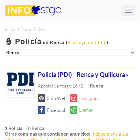
Inicio
>
Datos Útiles
👮 Policía
en Renca (
)
Santiago de Chile
Policía (PDI) - Renca y Quilicura
Apostol Santiago 1672
|
Renca
1 Policía.
En Renca.
Otras comunas que contienen anuncios:
Independencia
,
La
Cisterna
,
La Florida
,
La Pintana
,
Las Condes
,
Lo Barnechea
,