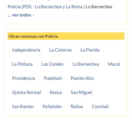
Policía (PDI) - Lo Barnechea y La Reina
|
Lo Barnechea
...
ver todos
>
Otras comunas con Policía
Independencia
La Cisterna
La Florida
La Pintana
Las Condes
Lo Barnechea
Macul
Providencia
Pudahuel
Puente Alto
Quinta Normal
Renca
San Miguel
San Ramón
Peñalolén
Ñuñoa
Conchalí