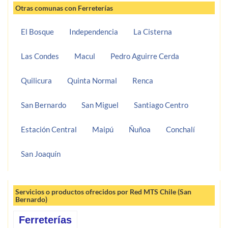
Otras comunas con Ferreterías
El Bosque
Independencia
La Cisterna
Las Condes
Macul
Pedro Aguirre Cerda
Quilicura
Quinta Normal
Renca
San Bernardo
San Miguel
Santiago Centro
Estación Central
Maipú
Ñuñoa
Conchalí
San Joaquín
Servicios o productos ofrecidos por Red MTS Chile (San
Bernardo)
Ferreterías