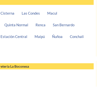
 Cisterna
Las Condes
Macul
Quinta Normal
Renca
San Bernardo
Estación Central
Maipú
Ñuñoa
Conchalí
retería La Boconesa