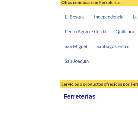
Otras comunas con Ferreterías
El Bosque
Independencia
La
Pedro Aguirre Cerda
Quilicura
San Miguel
Santiago Centro
San Joaquín
Servicios o productos ofrecidos por Fer
Ferreterías