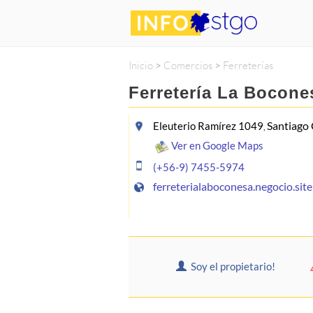
Inicio
>
Comercios
>
Ferreterías
Ferretería La Bocone
Santiago
Eleuterio Ramírez 1049
,
Ver en Google Maps
(+56-9) 7455-5974
ferreterialaboconesa.negocio.site
Soy el propietario!