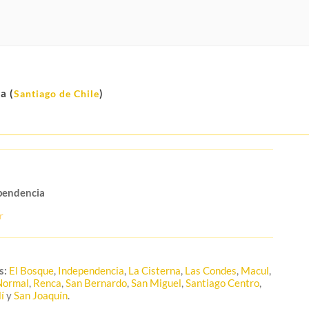
a (
)
Santiago de Chile
pendencia
s:
El Bosque
,
Independencia
,
La Cisterna
,
Las Condes
,
Macul
,
Normal
,
Renca
,
San Bernardo
,
San Miguel
,
Santiago Centro
,
í
y
San Joaquín
.