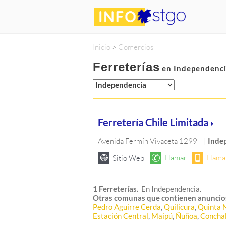
Inicio
>
Comercios
Ferreterías
en Independenci
Ferretería Chile Limitada
Avenida Fermín Vivaceta 1299
|
Inde
1 Ferreterías.
En Independencia.
Otras comunas que contienen anuncio
Pedro Aguirre Cerda
,
Quilicura
,
Quinta 
Estación Central
,
Maipú
,
Ñuñoa
,
Conchal