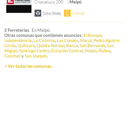
Chacabuco 200
|
Maipú
2 Ferreterías.
En Maipú.
Otras comunas que contienen anuncios:
El Bosque
,
Independencia
,
La Cisterna
,
Las Condes
,
Macul
,
Pedro Aguirre
Cerda
,
Quilicura
,
Quinta Normal
,
Renca
,
San Bernardo
,
San
Miguel
,
Santiago Centro
,
Estación Central
,
Maipú
,
Ñuñoa
,
Conchalí
y
San Joaquín
.
< Ver todas las comunas
.