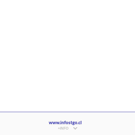
www.infostgo.cl
+INFO