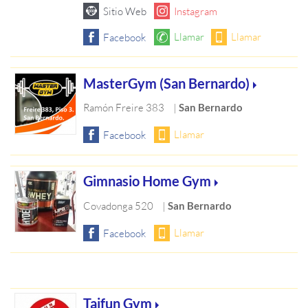
MasterGym (San Bernardo)
Ramón Freire 383
|
San Bernardo
Gimnasio Home Gym
Covadonga 520
|
San Bernardo
Taifun Gym